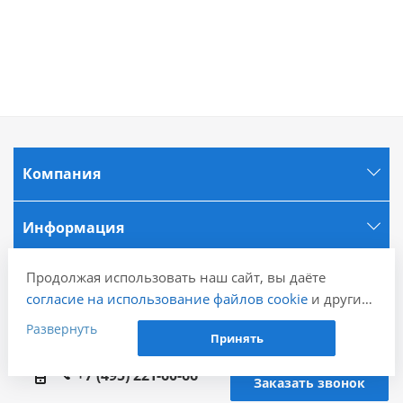
Компания
Информация
Продолжая использовать наш сайт, вы даёте
Города
согласие на использование файлов cookie
и других
пользовательских данных (включая IP-адрес,
Развернуть
Наши контакты
Принять
сведения о местоположении, устройстве, действиях
на сайте и т. п.) для функционирования сайта,
+7 (495) 221-60-66
Заказать звонок
проведения статистических исследований,